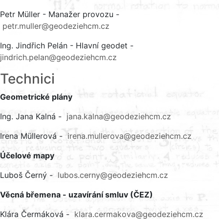
Petr Müller - Manažer provozu -
petr.muller@geodeziehcm.cz
Ing. Jindřich Pelán - Hlavní geodet -
jindrich.pelan@geodeziehcm.cz
Technici
Geometrické plány
Ing. Jana Kalná -
jana.kalna@geodeziehcm.cz
Irena Müllerová -
irena.mullerova@geodeziehcm.cz
Účelové mapy
Luboš Černý -
lubos.cerny@geodeziehcm.cz
Věcná břemena - uzavírání smluv (ČEZ)
Klára Čermáková -
klara.cermakova@geodeziehcm.cz