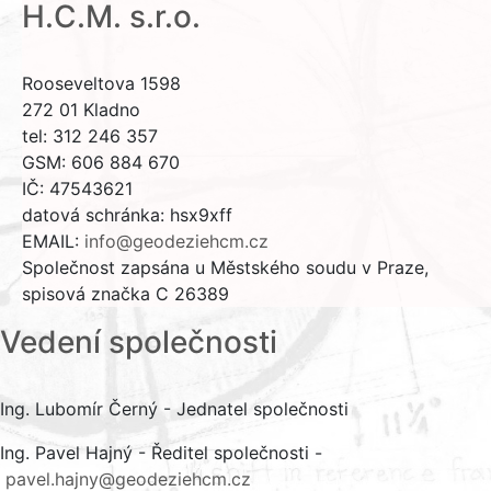
H.C.M. s.r.o.
Rooseveltova 1598
272 01 Kladno
tel: 312 246 357
GSM: 606 884 670
IČ: 47543621
datová schránka: hsx9xff
EMAIL:
info@geodeziehcm.cz
Společnost zapsána u Městského soudu v Praze,
spisová značka C 26389
Vedení společnosti
Ing. Lubomír Černý - Jednatel společnosti
Ing. Pavel Hajný - Ředitel společnosti -
pavel.hajny@geodeziehcm.cz