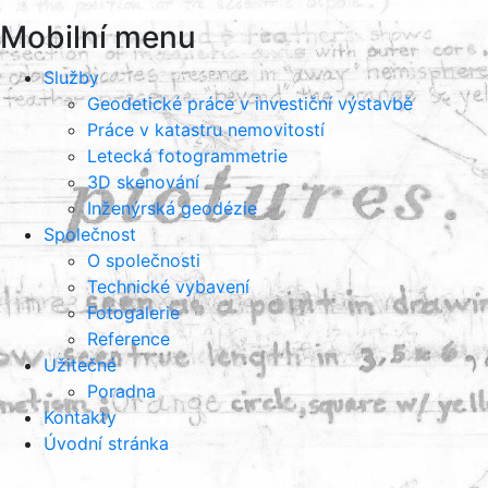
Mobilní menu
Služby
Geodetické práce v investiční výstavbě
Práce v katastru nemovitostí
Letecká fotogrammetrie
3D skenování
Inženýrská geodézie
Společnost
O společnosti
Technické vybavení
Fotogalerie
Reference
Užitečné
Poradna
Kontakty
Úvodní stránka